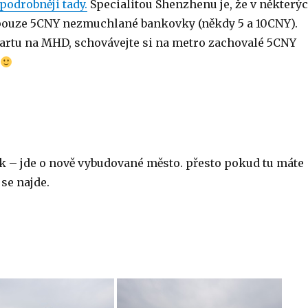
podrobněji tady.
Specialitou Shenzhenu je, že v některý
 pouze 5CNY nezmuchlané bankovky (někdy 5 a 10CNY).
artu na MHD, schovávejte si na metro zachovalé 5CNY
y
– jde o nově vybudované město. přesto pokud tu máte
 se najde.