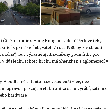
 Číně u hranic s Hong Kongem, v deltě Perlové řeky.
nicí s pár tisící obyvatel. V roce 1980 byla v oblasti
ká zóna“, tedy výrazně zjednodušeny podmínky pro
y. V důsledku tohoto kroku má Shenzhen s aglomerací v
. A podle mě si tento název zaslouží více, než
em opravdu pracuje a elektronika se tu vyrábí, zatímco 
 nebo hardware.
čistě s turistickým cílem moc lidí. Ale třeba se nějaký