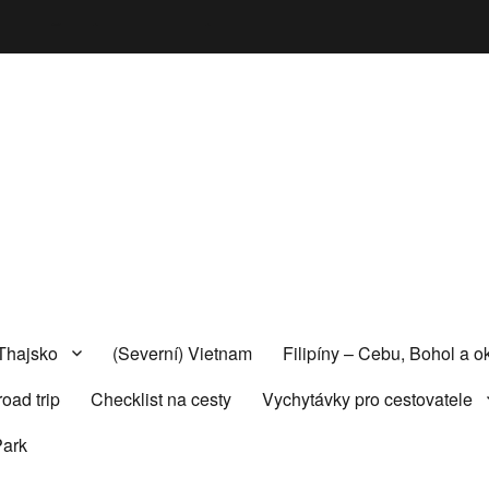
stom-logo wp-embed-responsive">
Thajsko
(Severní) Vietnam
Filipíny – Cebu, Bohol a ok
oad trip
Checklist na cesty
Vychytávky pro cestovatele
Park