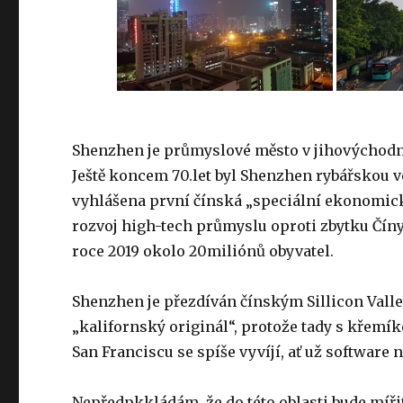
Shenzhen je průmyslové město v jihovýchodní
Ještě koncem 70.let byl Shenzhen rybářskou ves
vyhlášena první čínská „speciální ekonomic
rozvoj high-tech průmyslu oproti zbytku Čín
roce 2019 okolo 20miliónů obyvatel.
Shenzhen je přezdíván čínským Sillicon Valley
„kalifornský originál“, protože tady s křemík
San Franciscu se spíše vyvíjí, ať už software
Nepředpkkládám, že do této oblasti bude mířit 