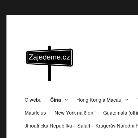
class="page-template-default page page-id-522 wp-cu
ZAJEDEME.cz
Další web o tom, jak levně a pohodlně cestovat po světě
O webu
Čína
Hong Kong a Macau
Mauricius
New York na 6 dní
Guatemala (off)r
Jihoafrická Republika – Safari – Krugerův Národní 