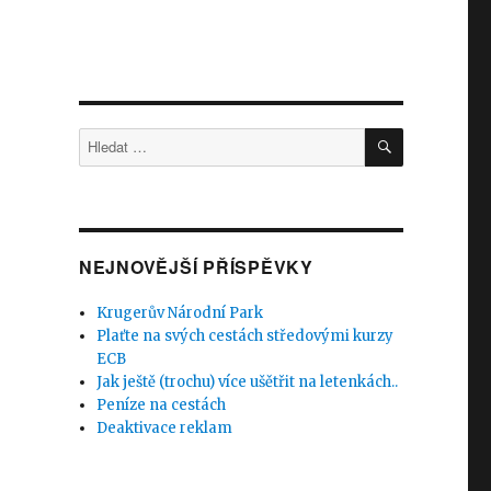
HLEDÁNÍ
Hledat:
NEJNOVĚJŠÍ PŘÍSPĚVKY
Krugerův Národní Park
Plaťte na svých cestách středovými kurzy
ECB
Jak ještě (trochu) více ušětřit na letenkách..
Peníze na cestách
Deaktivace reklam