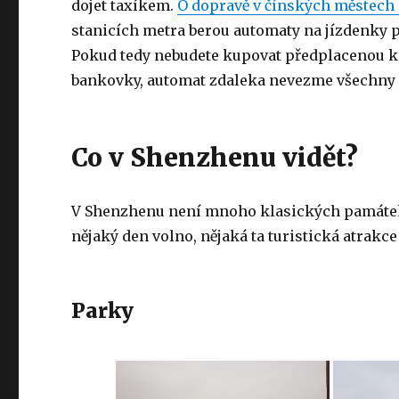
dojet taxíkem.
O dopravě v čínských městech 
stanicích metra berou automaty na jízdenky
Pokud tedy nebudete kupovat předplacenou k
bankovky, automat zdaleka nevezme všechn
Co v Shenzhenu vidět?
V Shenzhenu není mnoho klasických památek 
nějaký den volno, nějaká ta turistická atrakce
Parky