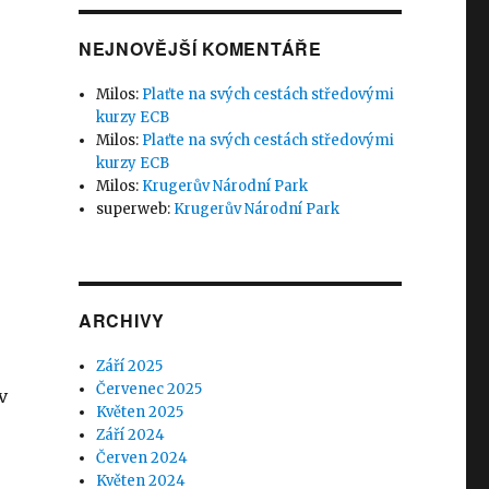
NEJNOVĚJŠÍ KOMENTÁŘE
Milos
:
Plaťte na svých cestách středovými
kurzy ECB
Milos
:
Plaťte na svých cestách středovými
kurzy ECB
Milos
:
Krugerův Národní Park
superweb
:
Krugerův Národní Park
ARCHIVY
Září 2025
Červenec 2025
v
Květen 2025
Září 2024
Červen 2024
Květen 2024