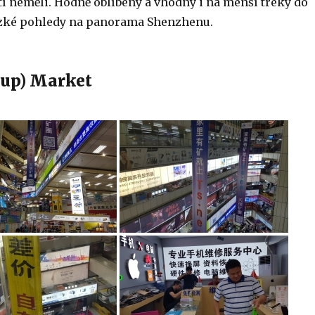
stí neměli. Hodně oblíbený a vhodný i na menší treky do
ezké pohledy na panorama Shenzhenu.
oup) Market