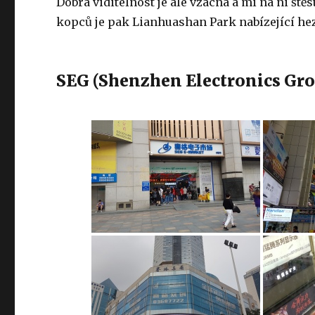
Dobrá viditelnost je ale vzácná a mi na ni ště
kopců je pak Lianhuashan Park nabízející h
SEG (Shenzhen Electronics Gr