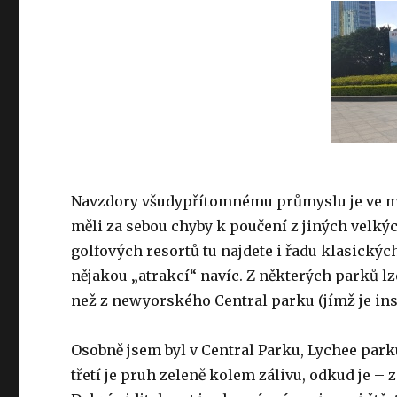
Navzdory všudypřítomnému průmyslu je ve měs
měli za sebou chyby k poučení z jiných velk
golfových resortů tu najdete i řadu klasický
nějakou „atrakcí“ navíc. Z některých parků lz
než z newyorského Central parku (jímž je in
Osobně jsem byl v Central Parku, Lychee park
třetí je pruh zeleně kolem zálivu, odkud je –